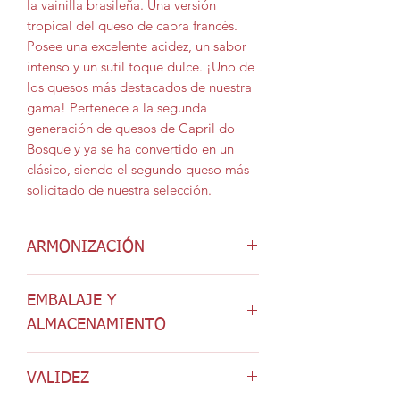
la vainilla brasileña. Una versión
tropical del queso de cabra francés.
Posee una excelente acidez, un sabor
intenso y un sutil toque dulce. ¡Uno de
los quesos más destacados de nuestra
gama! Pertenece a la segunda
generación de quesos de Capril do
Bosque y ya se ha convertido en un
clásico, siendo el segundo queso más
solicitado de nuestra selección.
ARMONIZACIÓN
Combina a la perfección con cervezas
EMBALAJE Y
o vinos blancos con cuerpo y con licor
de cacao. Es excelente para ensaladas,
ALMACENAMIENTO
aperitivos o postres. Es un ingrediente
Se presenta en un envase de papel y
clave en las creaciones de grandes
VALIDEZ
pesa 80 g. Consérvelo en el
chefs y sorprende por su versatilidad.