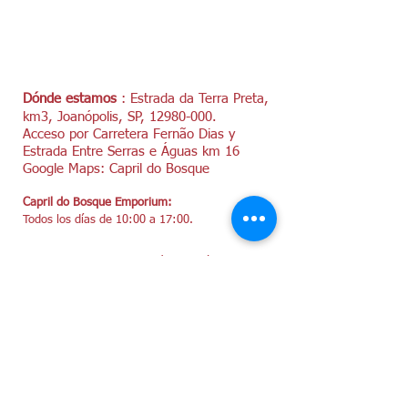
refrigerador en un recipiente de
30 días
plástico más grande que el queso para
evitar que se seque. Sírvalo a
temperatura ambiente.
Dónde estamos
: Estrada da Terra Preta,
km3, Joanópolis, SP,
12980-000
.
Acceso por Carretera Fernão Dias y
Estrada Entre Serras e Águas km 16
Google Maps: Capril do Bosque
Capril do Bosque Emporium:
Todos los días de 10:00 a 17:00.
¡Visita nuestras redes sociales y
recomienda nuestra tienda!
Instagram @caprildobosque
Facebook/CaprilDoBosque
YouTube/caprildobosque4643