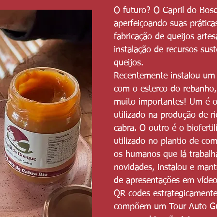
O futuro? O Capril do Bos
aperfeiçoando suas prática
fabricação de queijos arte
instalação de recursos sus
queijos.
Recentemente instalou um b
com o esterco do rebanho,
muito importantes! Um é o
utilizado na produção de ri
cabra. O outro é o bioferti
utilizado no plantio de co
os humanos que lá trabalh
novidades, instalou e man
de apresentações em vídeo 
QR codes estrategicamente
compõem um Tour Auto Gu