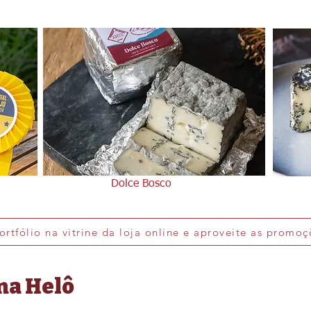
Dolce Bosco
portfólio na vitrine da loja online e aproveite as promoç
na Helô