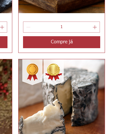
Cremoso
Visualização rápida
da
Mantiqueira
Compre já