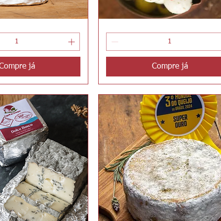
Queijinhos
ualização rápida
Visualização rápida
do
Lobisomem
Compre já
Compre já