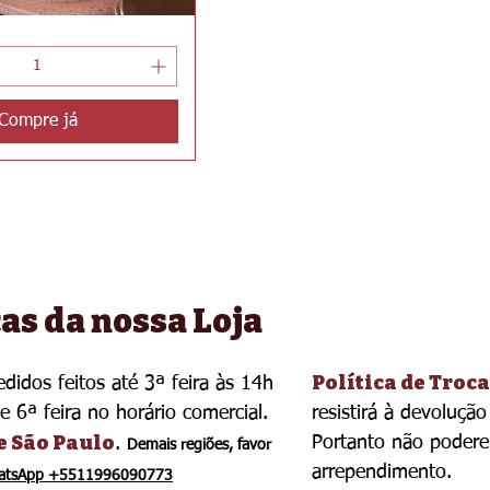
ualização rápida
Compre já
cas da nossa Loja
Política de Troca
didos feitos até 3ª feira às 14h
 6ª feira no horário comercial.
resistirá à devoluçã
e São Paulo
Portanto não podere
.
Demais regiões, favor
arrependimento.
atsApp +5511996090773