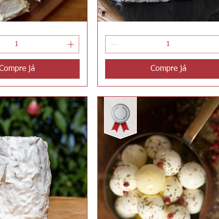
Pirâmide
ualização rápida
Visualização rápida
do
Bosque
Compre já
Compre já