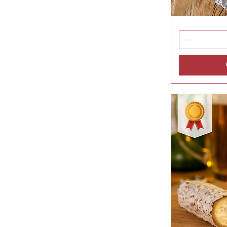
Dolce
Vis
Bosco