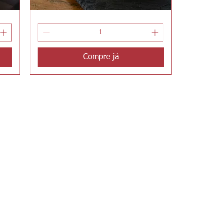
Clássico
Visualização rápida
do
Bosque
Compre já