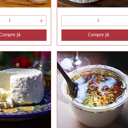
Lua
ualização rápida
Visualização rápida
do
Bosque
Compre já
Compre já