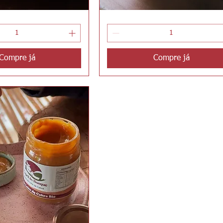
Boursin
ualização rápida
Visualização rápida
Compre já
Compre já