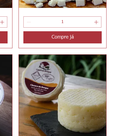
Grego
Visualização rápida
do
Bosque
Compre já