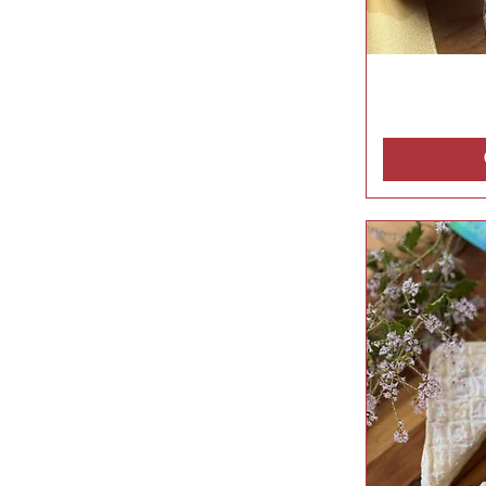
Kit
Vis
Inverno