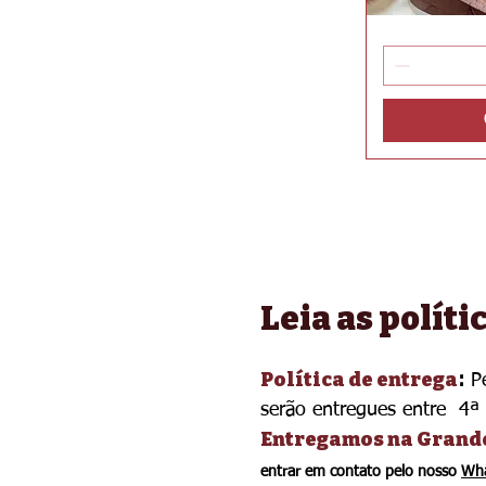
Doce
Vis
de
Leite
de
Cabra
Bio
Leia as políti
Política de entrega
:
Pe
serão entregues entre 4ª e
Entregamos na Grand
entrar em contato pelo nosso
Wh