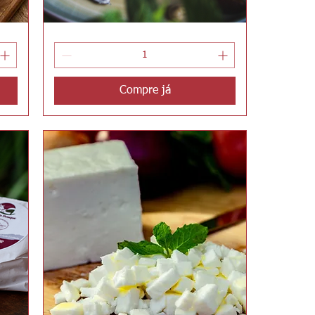
Coração
Visualização rápida
em
Brasa
Compre já