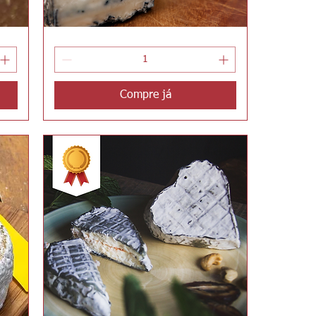
Azul
Visualização rápida
do
Bosque
Compre já