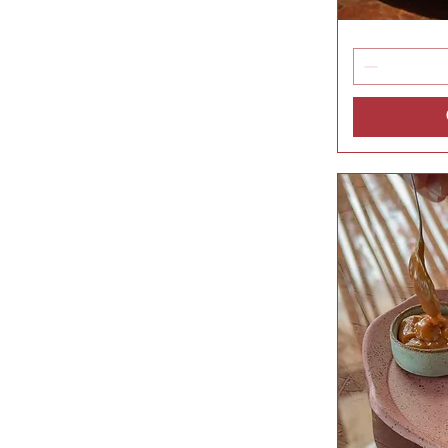
Ricota
Vis
Bio