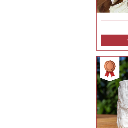
Serra
Vis
Láctea