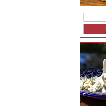
Cacauzinho
Vis