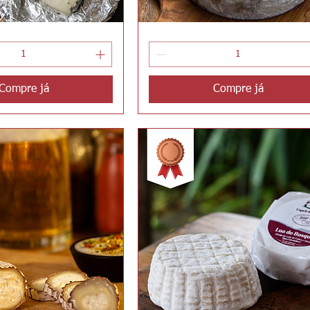
Gigante
ualização rápida
Visualização rápida
do
Bosque
Florido
Compre já
Compre já