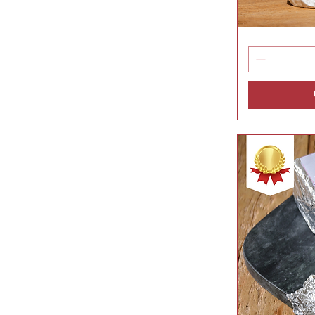
Chouchou
Vis