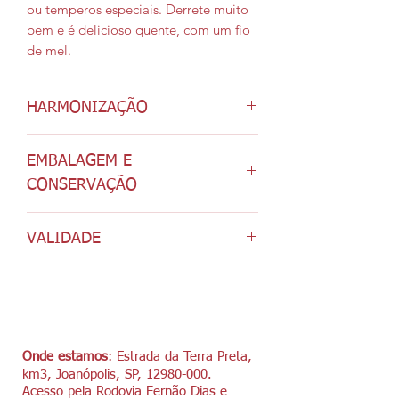
ou temperos especiais. Derrete muito
bem e é delicioso quente, com um fio
de mel.
HARMONIZAÇÃO
Adapta-se ao tipo de refeição em que
EMBALAGEM E
estiver incluído, aceitando com alegria
o café, chá quente ou suco de frutas e
CONSERVAÇÃO
também a cervejinha ou taça de vinho
Apresentado em embalagem a vácuo
branco. Derrete muito bem.
VALIDADE
com 180 g. Deve ser conservado em
geladeira em sua própria embalagem,
60 dias
dentro de caixa plástica maior que o
queijo, para evitar ressecamento. Sirva
em temperatura ambiente ou quente.
Onde estamos
: Estrada da Terra Preta,
km3, Joanópolis, SP,
12980-000
.
Acesso pela Rodovia Fernão Dias e